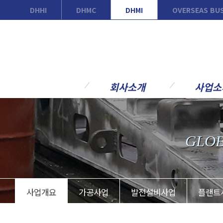
DHHI
DHMC
DHMI
OVERSEAS BU
회사소개
사업소
회사안내
사업개요
CEO 인사말
가공사업
GLOB
경영방침
발전설비사업
연혁
플랜트사업
조직도
주요고객
사업개요
가공사업
발전설비사업
플랜트
현장소개
주요 사업실
갤러리