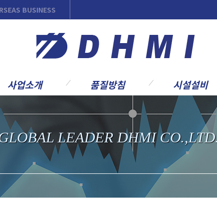
RSEAS BUSINESS
사업소개
품질방침
시설설비
업개요
품질방침
본사 및 공장안내
공사업
품질조직
주요시설/설비
GLOBAL LEADER DHMI CO.,LTD
전설비사업
인증서
주요 작업 프로세
랜트사업
요고객
요 사업실적