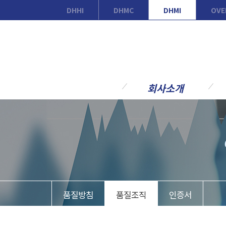
DHHI
DHMC
DHMI
OVE
회사소개
회사안내
사
CEO 인사말
가
경영방침
발
연혁
플
조직도
주
품질방침
품질조직
인증서
현장소개
주
갤러리