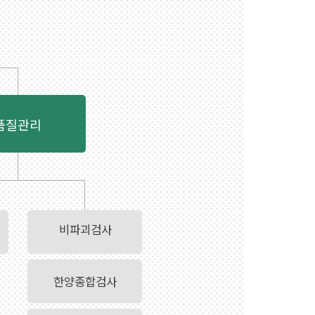
품질관리
비파괴검사
한양종합검사